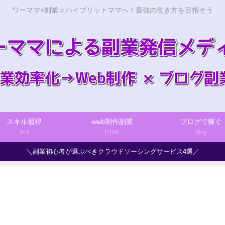
ワーママ×副業＝ハイブリッドママへ！最強の働き方を目指そう
スキル習得
web制作副業
ブログで稼ぐ
Skill
HTML
Blog
＼副業初心者が選ぶべきクラウドソーシングサービス4選／