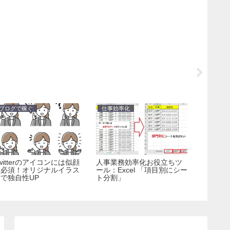
ブログで稼ぐ
仕事効率化
ブログで
witterのアイコンには似顔
人事業務効率化お役立ちツ
ブログ4
絵必須！オリジナルイラス
ール：Excel 「項目別にシー
初の5桁
で独自性UP
ト分割」