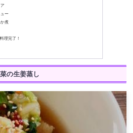
リア
チュー
かか煮
料理完了！
白菜の生姜蒸し