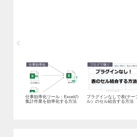
仕事効率化
ブログで稼ぐ
バーでも
仕事効率化ツール：Excelの
プラグインなしで表(テー
な手順と
集計作業を効率化する方法
ル）のセル結合する方法