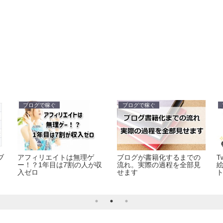
ブログで稼ぐ
ブログで稼ぐ
ブ
アフィリエイトは無理ゲ
ブログが書籍化するまでの
T
ー！？1年目は7割の人が収
流れ。実際の過程を全部見
入ゼロ
せます
ト