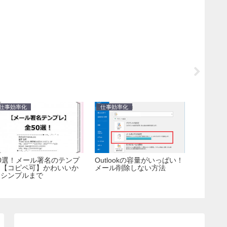
仕事効率化
仕事効率化
ブログで
0選！メール署名のテンプ
Outlookの容量がいっぱい！
【ブログ
レ【コピペ可】かわいいか
メール削除しない方法
目！がむ
らシンプルまで
いた結果