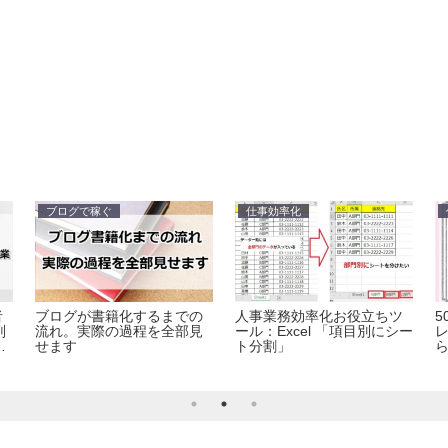
ブログで稼ぐ
仕事効率化
者
ブログが書籍化するまでの
人事業務効率化お役立ちツ
5
副
流れ。実際の過程を全部見
ール：Excel 「項目別にシー
編
せます
ト分割」