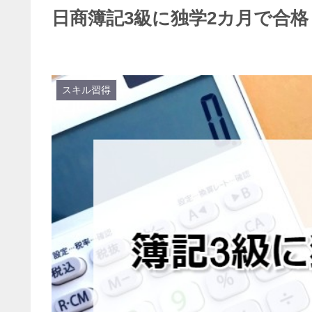
日商簿記3級に独学2カ月で合
スキル習得