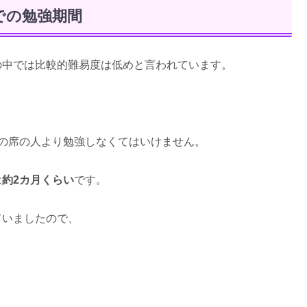
での勉強期間
の中では比較的難易度は低めと言われています。
隣の席の人より勉強しなくてはいけません。
は
約2カ月くらい
です。
ていましたので、