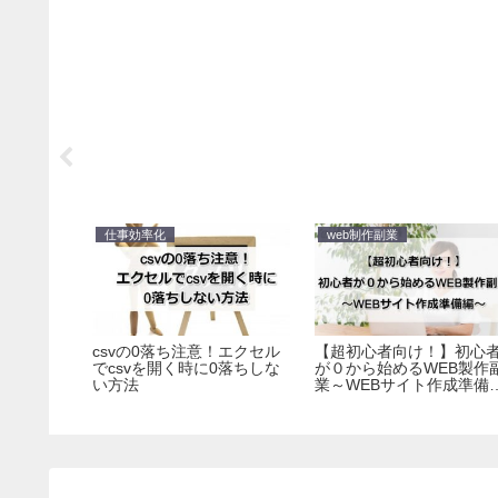
仕事効率化
web制作副業
変更！
csvの0落ち注意！エクセル
【超初心者向け！】初心
にできる
でcsvを開く時に0落ちしな
が０から始めるWEB製作
い方法
業～WEBサイト作成準備
～