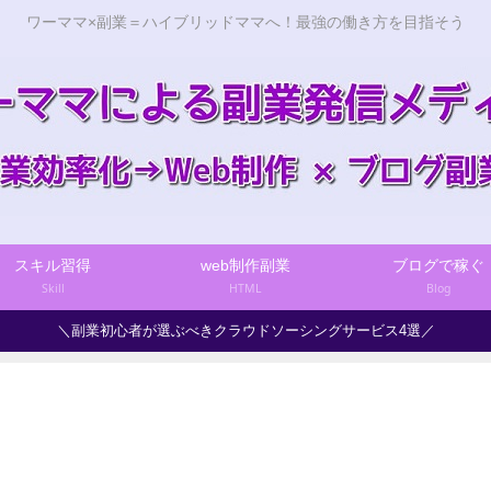
ワーママ×副業＝ハイブリッドママへ！最強の働き方を目指そう
スキル習得
web制作副業
ブログで稼ぐ
Skill
HTML
Blog
＼副業初心者が選ぶべきクラウドソーシングサービス4選／