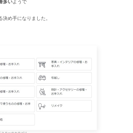
番多い
ようで
る決め手になりました。
。