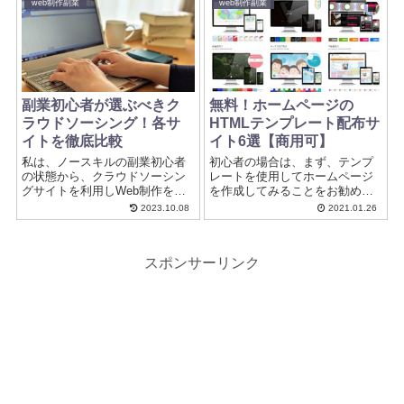
web制作副業
web制作副業
面操作のしやすさ、初心者の参
ミングの知識がないけどプログ
入しやすさなどの観点からココ
ラミングで稼ぎたいという方の
ナラとランサーズを徹底比較し
参考になればと思います。
ていきます。
副業初心者が選ぶべきク
無料！ホームページの
ラウドソーシング！各サ
HTMLテンプレート配布サ
イトを徹底比較
イト6選【商用可】
私は、ノースキルの副業初心者
初心者の場合は、まず、テンプ
の状態から、クラウドソーシン
レートを使用してホームページ
グサイトを利用しWeb制作をし
を作成してみることをお勧めし
ています。副業初心者の私がク
ます。 商用可能なホームページ
2023.10.08
2021.01.26
ラウドソーシングサイトで仕事
テンプレートを無料で配布して
をするようになったからこそ分
くれているサイトは多くありテ
かる、副業初心者が選ぶべきク
ンプレートをいじりながら、
スポンサーリンク
ラウドソーシングについて各サ
HTMLを勉強していくのも全然あ
イトを徹底比較しながら解説し
りです。
ます。