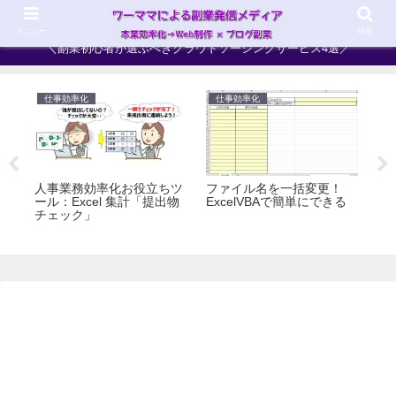
ワーママ×副業＝ハイブリッドママへ！最強の働き方を目指そう
メニュー
検索
＼副業初心者が選ぶべきクラウドソーシングサービス4選／
仕事効率化
仕事効率化
ワ
使っ
人事業務効率化お役立ちツ
ファイル名を一括変更！
育
題
ール：Excel 集計「提出物
ExcelVBAで簡単にできる
【
チェック」
副