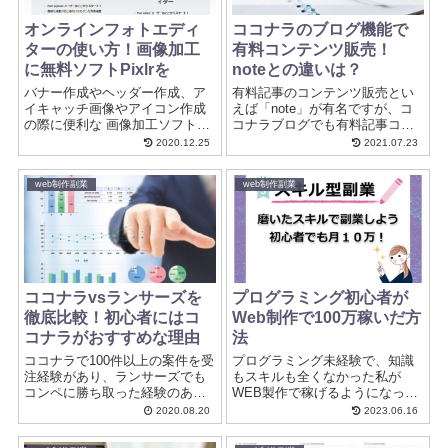
オンラインフォトエディ
ココナラのブログ機能で
ターの使い方！画像加工
有料コンテンツ販売！
に無料ソフトPixlrを
noteとの違いは？
バナー作成やヘッダー作成、ア
有料記事のコンテンツ販売とい
イキャッチ画像やアイコン作成
えば「note」が有名ですが、コ
の際に便利な 画像加工ソフトの
コナラブログでも有料記事コン
使い方を紹介します。
テンツ販売が可能です。 今回
2020.12.25
2021.07.23
Photoshopなどの画像加工ソフ
は、ココナラのブログ機能の活
トが有名ですが、 今回は、無料
用方法とnoteとの違いについて
web制作副業
web制作副業
で高機能なオンラインフォトエ
も詳しく解説していきたいと思
ディターPixlrの使い方について
います。
紹介します。
ココナラvsランサーズを
プログラミング初心者が
徹底比較！初心者にはコ
Web制作で100万稼いだ方
コナラがおすすめな理由
法
ココナラで100件以上の案件を受
プログラミング未経験で、知識
注経験があり、ランサーズでも
もスキルも全くなかった私が
コンペに勝ち取った経験のある
WEB製作で稼げるようになっ
私が カテゴリの種類、手数料の
た、実際の私の経験談をまとめ
2020.08.20
2023.06.16
違い、報酬の受け取り方法の違
ました。これからプログラミン
い、サービスの売れやすさ、画
グを勉強してみたい、プログラ