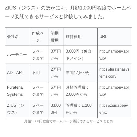
ZIUS（ジウス）のほかにも、月額1,000円程度でホームペ
ージ委託できるサービスと比較してみました。
作成ペ
初期
会社名
維持費用
URL
ージ
費用
５ペー
3万円
3,000円（独自
http://harmony.apl
ハーモニー
ジまで
から
ドメイン）
y.jp/
2万円
https://furatenasys
AD ART
不明
年間17,500円
から
tems.com/
Furatena
５ペー
5万円
月額管理費：
http://harmony.apl
Systems
ジまで
から
2,000円から
y.jp/
ZIUS（ジ
５ペー
33,00
管理費：1,100
https://zius.speev
ウス）
ジまで
0円
円から
er.jp/
月額1,000円程度でホームページ委託できるサービスまとめ