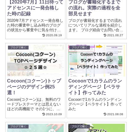
【2020年7月】11日待って
ブログが書籍化するまで
アドセンスに一発合格し
の流れ。実際の過程を全
た時の記録
部見せます
2020年7月アドセンス一発合格し
ブログが書籍化するまでの流れ
た時の審査申し込み時のブログ
についてリアルな過程を紹介し
の状況から審査中に気を付けた
ます。 ブログ経由でお問い合わ
ポイントについて詳細をまとめ
せを貰ってから、構成案を提出
2020.09.19
2021.08.27
ました。アドセンスになかなか
し、企画を通して実際に執筆を
合格しない、少ない記事数でも
開始するまでにもたくさんの工
ブログで稼ぐ
ブログで稼ぐ
合格する方法が知りたい、合格
程がありました。
しているブログがどんなブログ
か知りたい、審査中に何を気を
付ければいいか知りたいという
方の参考になればと思います。
Cocoon(コクーン)トップ
Cocoonで1カラムのラン
ページのデザイン例25
ディングページ【ペラサ
選！
イト】作ってみた
Cocoon(コクーン)は、無料のワ
Cocoonで1カラムのランディン
ードプレステーマとは思えない
グページ【ペラサイト】作って
ほどの高機能で その1つに、ス
みた
キンという便利な機能があり、
2023.10.09
2021.08.08
スキンを変えればデザインチェ
ンジも簡単にできちゃいます。
ブログで稼ぐ
ブログで稼ぐ
なので、一口にCocoon(コクー