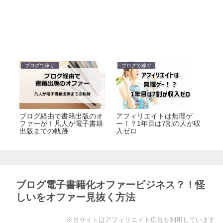
ブログで稼ぐ
ブログで稼ぐ
ブ
半
ブログ経由で書籍出版のオ
アフィリエイトは無理ゲ
ブ
ファーが！凡人が電子書籍
ー！？1年目は7割の人が収
ブ
出版までの軌跡
入ゼロ
と
ブログ電子書籍化オファービジネス？！怪
しいをオファー見抜く方法
※当サイトはアフィリエイト広告を利用しています