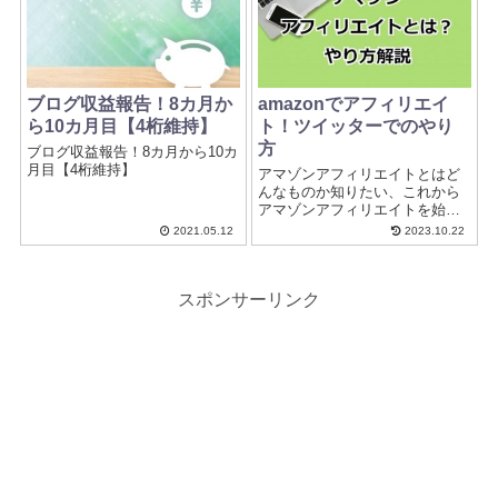
ン)とはいっても、実はデザイン
は人によって様々です。 そこ
で、今回はCocoon(コクーン)ト
ップページのデザインを紹介し
てみたいと思います。 デザイン
の参考にしてみてくださいね。
ブログ収益報告！8カ月か
amazonでアフィリエイ
ら10カ月目【4桁維持】
ト！ツイッターでのやり
方
ブログ収益報告！8カ月から10カ
月目【4桁維持】
アマゾンアフィリエイトとはど
んなものか知りたい、これから
アマゾンアフィリエイトを始め
てみたいという方向けに現役ブ
2021.05.12
2023.10.22
ロガーが解説します。
スポンサーリンク