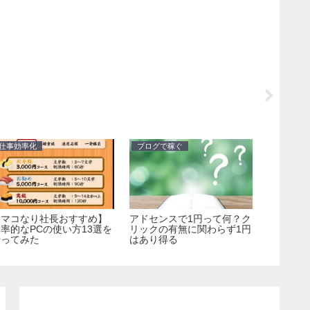
仕事効率化
ブログで稼ぐ
ブログで
【マコなり社長おすすめ】
アドセンスで1円って何？ク
アフィリ
率的なPCの使い方13選を
リックの有無に関わらず1円
ー！？1
やってみた
はあり得る
入ゼロ