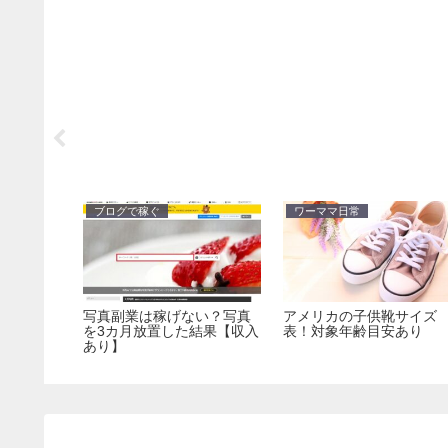
ブログで稼ぐ
ワーママ日常
収益報告！
写真副業は稼げない？写真
アメリカの子供靴サイズ
きた理由
を3カ月放置した結果【収入
表！対象年齢目安あり
あり】