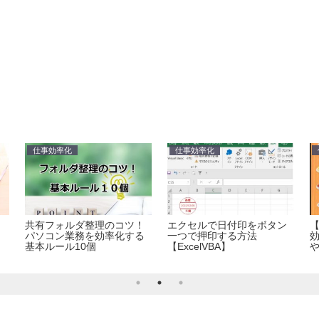
仕事効率化
仕事効率化
共有フォルダ整理のコツ！
エクセルで日付印をボタン
パソコン業務を効率化する
一つで押印する方法
効
基本ルール10個
【ExcelVBA】