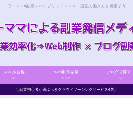
ワーママ×副業＝ハイブリッドママへ！最強の働き方を目指そう
スキル習得
web制作副業
ブログで稼ぐ
Skill
HTML
Blog
＼副業初心者が選ぶべきクラウドソーシングサービス4選／