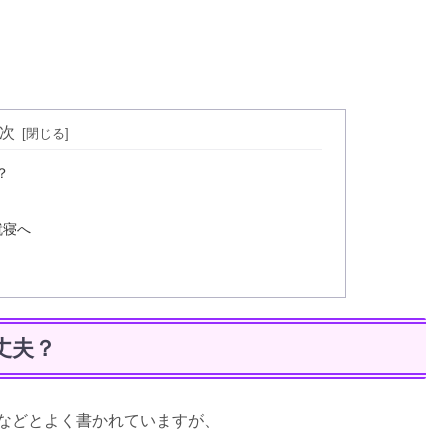
次
？
就寝へ
丈夫？
頃などとよく書かれていますが、